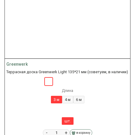
Greenwerk
Террасная доска Greenwerk Light 135*21 мм (советуем, в наличии)
Длина
3 м
4 м
6 м
шт.
-
+
в корзину