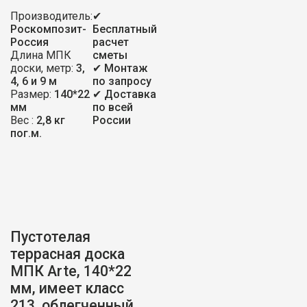
Arte
Производитель:
✔
Шлифовка+Тиснение
Роскомпозит-
Бесплатный
140-
Россия
расчет
22
мм,
Длина МПК
сметы
(10
доски, метр:
3,
✔ Монтаж
лет
4, 6 и 9 м
по запросу
гарантии,
Размер:
140*22
✔ Доставка
советуем)
мм
по всей
Вес :
2,8 кг
России
пог.м.
Пустотелая
террасная доска
МПК Arte, 140*22
мм, имеет класс
213, облегченный