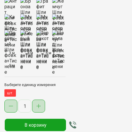
3 м
4 м
6 м
9 м
Выберите единицу измерения
шт.
Количество
товара
Роскомпозит
Террасная
В корзину
доска
МПК