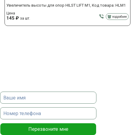
Увеличитель высоты для опор HILST LIFT M1, Код товара: HLM1
Цена
подробнее
145
₽
за шт.
Закажите БЕСПЛАТНУЮ видео-
консультацию
В ходе видеозвонка наш менеджер ознакомит с
ассортиментом видов декинга в шоу-руме,
продемонстрирует цветовую палитру и поможет
сделать расчет. Для вас все это бесплатно и не выходя
из дома!