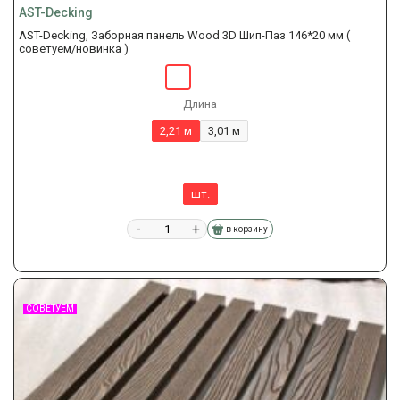
AST-Decking
AST-Decking, Заборная панель Wood 3D Шип-Паз 146*20 мм (
советуем/новинка )
Длина
2,21 м
3,01 м
шт.
-
+
в корзину
СОВЕТУЕМ