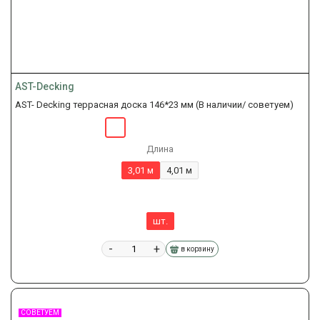
AST-Decking
AST- Decking террасная доска 146*23 мм (В наличии/ советуем)
Длина
3,01 м
4,01 м
шт.
-
+
в корзину
СОВЕТУЕМ