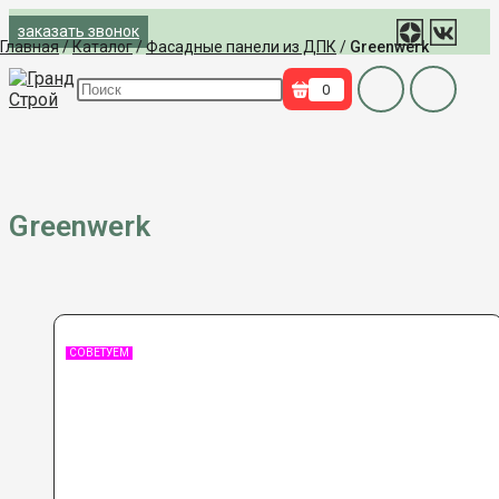
Перейти
заказать звонок
к
Главная
/
Каталог
/
Фасадные панели из ДПК
/
Greenwerk
содержимому
Поиск
0
на
сайте
Greenwerk
СОВЕТУЕМ