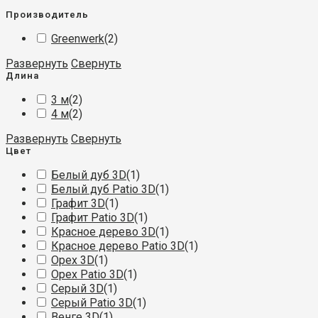
Производитель
Greenwerk
(
2
)
Развернуть
Свернуть
Длина
3 м
(
2
)
4 м
(
2
)
Развернуть
Свернуть
Цвет
Белый дуб 3D
(
1
)
Белый дуб Patio 3D
(
1
)
Графит 3D
(
1
)
Графит Patio 3D
(
1
)
Красное дерево 3D
(
1
)
Красное дерево Patio 3D
(
1
)
Орех 3D
(
1
)
Орех Patio 3D
(
1
)
Серый 3D
(
1
)
Серый Patio 3D
(
1
)
Венге 3D
(
1
)