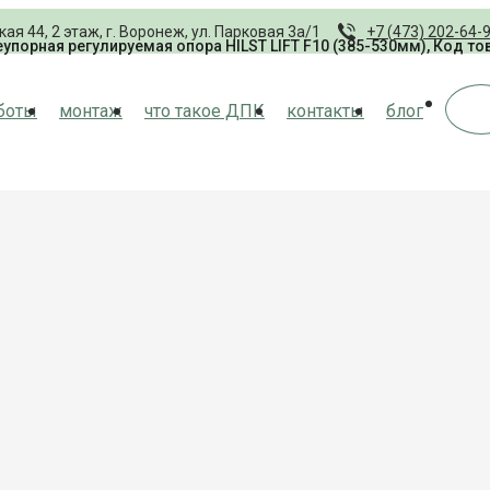
кая 44, 2 этаж, г. Воронеж, ул. Парковая 3а/1
+7 (473) 202-64-
еупорная регулируемая опора HILST LIFT F10 (385-530мм), Код то
боты
монтаж
что такое ДПК
контакты
блог
П
п
п
в
с