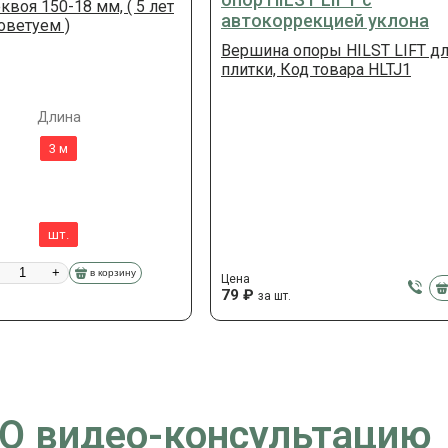
квоя 150-18 мм, ( 5 лет
автокоррекцией уклона
советуем )
Вершина опоры HILST LIFT д
плитки, Код товара HLTJ1
Длина
3 м
шт.
+
в корзину
Цена
79
₽
за шт.
 видео-консультацию