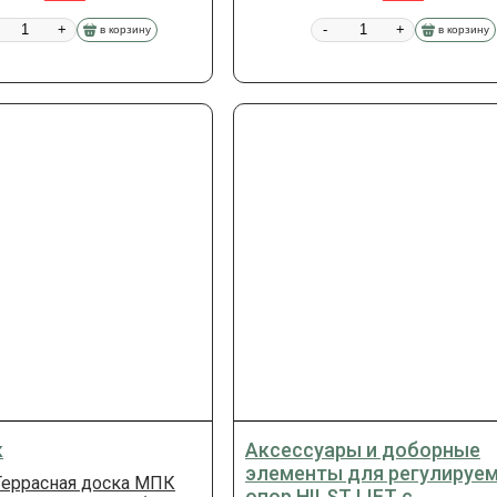
+
-
+
в корзину
в корзину
к
Аксессуары и доборные
элементы для регулируе
Террасная доска МПК
опор HILST LIFT с