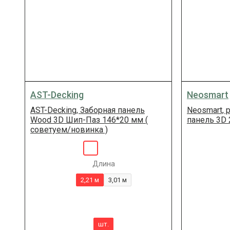
AST-Decking
Neosmart
AST-Decking, Заборная панель
Neosmart, 
Wood 3D Шип-Паз 146*20 мм (
панель 3D
советуем/новинка )
Длина
2,21 м
3,01 м
шт.