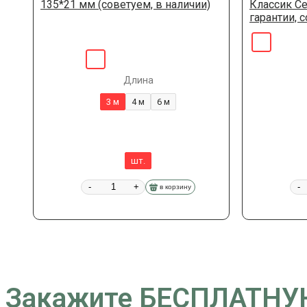
135*21 мм (советуем, в наличии)
Классик Се
гарантии, 
Длина
3 м
4 м
6 м
шт.
-
+
-
в корзину
Закажите БЕСПЛАТНУЮ