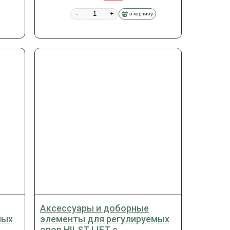
-
+
в корзину
Аксессуары и доборные
мых
элементы для регулируемых
опор HILST LIFT с