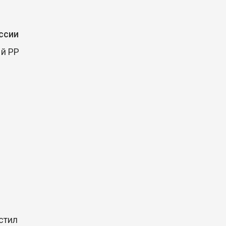
ссии
й PP
стил