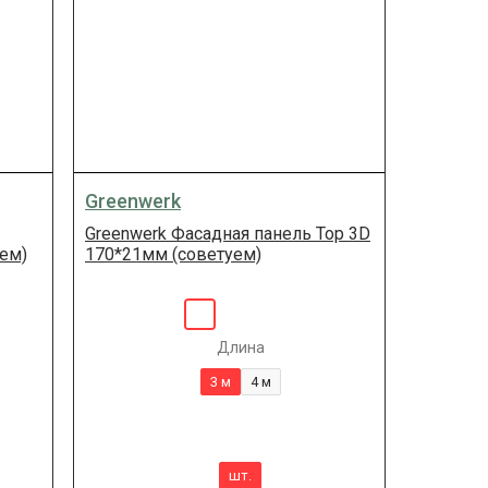
Greenwerk
Greenwerk Фасадная панель Top 3D
уем)
170*21мм (советуем)
Длина
3 м
4 м
шт.