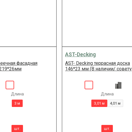
AST-Decking
реечная фасадная
AST- Decking террасная доска
 219*26мм
146*23 мм (В наличии/ совет
Длина
Длина
3 м
3,01 м
4,01 м
шт.
шт.