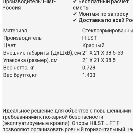
Производитель:
Hilst-
✔ Бесплатный расчет
Россия
сметы
✔ Монтаж по запросу
✔ Доставка по всей Ро
Материал
Стеклоармированны
Производитель
HILST
Цвет
Красный
Внешние габариты (ДхШхВ), см
21 Х 21 Х 38.5-53
Упаковка (размер), см
21 Х 21 Х 38.5
Вес нетто, кг
0.728
Вес брутто, кг
1.403
Идеальное решение для объектов с повышенными
требованиями к пожарной безопасности
(эксплуатируемые кровли). Опоры HILST LIFT F
позволяют организовать ровный горизонтальный на