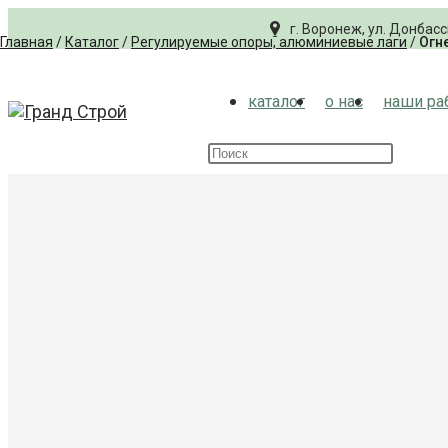
Перейти
г. Воронеж, ул. Донбасс
к
Главная
/
Каталог
/
Регулируемые опоры, алюминиевые лаги
/
Огн
содержимому
каталог
о нас
наши ра