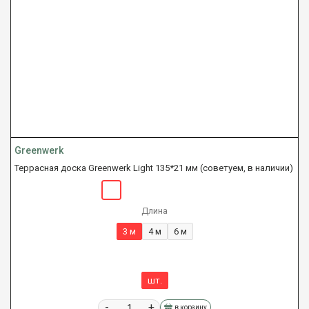
Greenwerk
Террасная доска Greenwerk Light 135*21 мм (советуем, в наличии)
Длина
3 м
4 м
6 м
шт.
-
+
в корзину