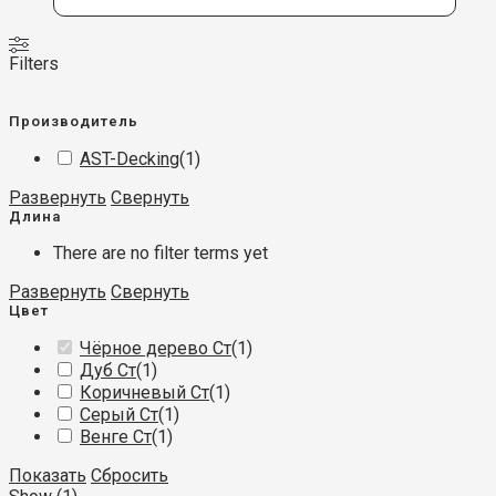
Filters
Производитель
AST-Decking
(
1
)
Развернуть
Свернуть
Длина
There are no filter terms yet
Развернуть
Свернуть
Цвет
Чёрное дерево Ст
(
1
)
Дуб Ст
(
1
)
Коричневый Ст
(
1
)
Серый Ст
(
1
)
Венге Ст
(
1
)
Показать
Сбросить