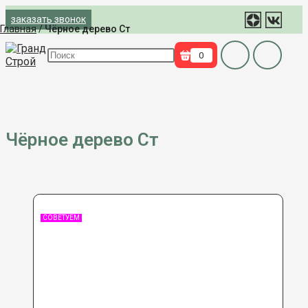
Перейти
заказать звонок
к
Главная
/
Чёрное дерево Ст
содержимому
Поиск
0
на
сайте
Чёрное дерево Ст
СОВЕТУЕМ