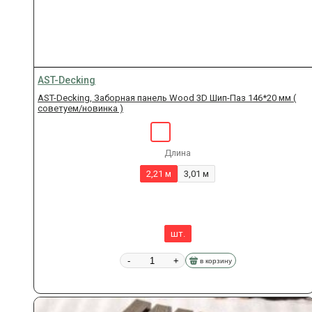
AST-Decking
AST-Decking, Заборная панель Wood 3D Шип-Паз 146*20 мм (
советуем/новинка )
Длина
2,21 м
3,01 м
шт.
-
+
в корзину