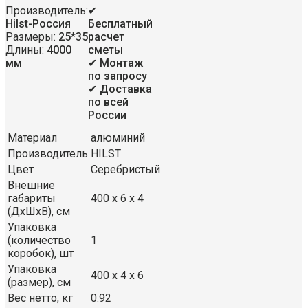
Производитель:
✔
Hilst-Россия
Бесплатный
Размеры:
25*35
расчет
Длины:
4000
сметы
мм
✔ Монтаж
по запросу
✔ Доставка
по всей
России
Материал
алюминий
Производитель
HILST
Цвет
Серебристый
Внешние
габариты
400 х 6 х 4
(ДхШхВ), см
Упаковка
(количество
1
коробок), шт
Упаковка
400 х 4 х 6
(размер), см
Вес нетто, кг
0.92