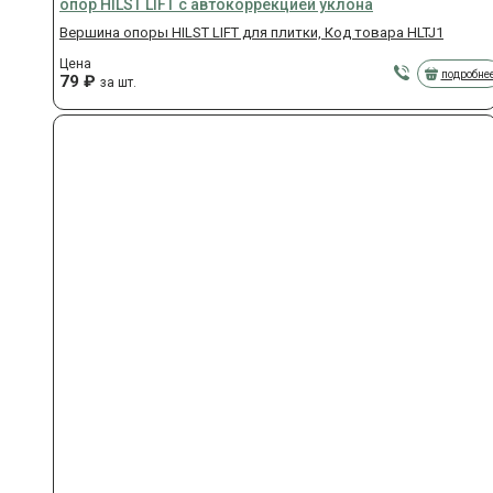
опор HILST LIFT с автокоррекцией уклона
Вершина опоры HILST LIFT для плитки, Код товара HLTJ1
Цена
подробне
79
₽
за шт.