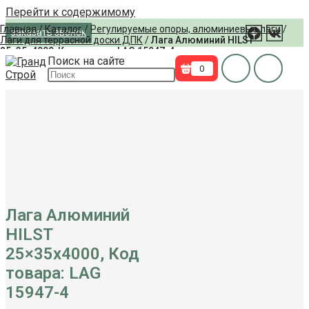
Перейти к содержимому
Главная
/
Каталог
/
Регулируемые опоры, алюминиевые лаги
/
заказать звонок
Лаги для террасной доски ДПК
/
Лага Алюминий HILST
25×35х4000, Код товара: LAG 15947-4
Поиск на сайте
0
Лага Алюминий
HILST
25×35х4000, Код
товара: LAG
15947-4