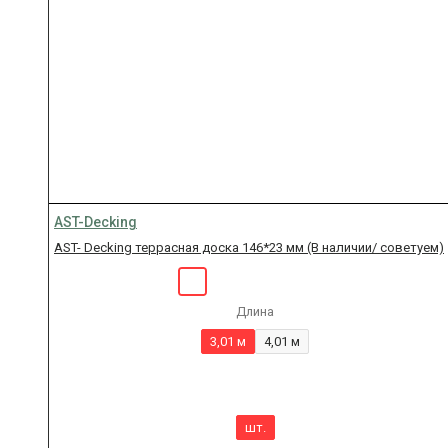
AST-Decking
AST- Decking террасная доска 146*23 мм (В наличии/ советуем)
Длина
3,01 м
4,01 м
шт.