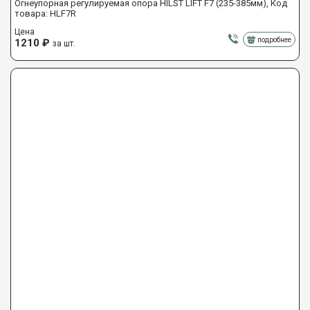
Огнеупорная регулируемая опора HILST LIFT F7 (235-385мм), Код
товара: HLF7R
Цена
подробнее
1210
₽
за шт.