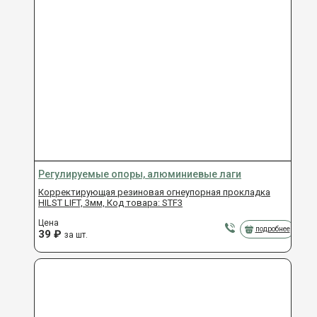
Регулируемые опоры, алюминиевые лаги
Корректирующая резиновая огнеупорная прокладка
HILST LIFT, 3мм, Код товара: STF3
Цена
подробнее
39
₽
за шт.