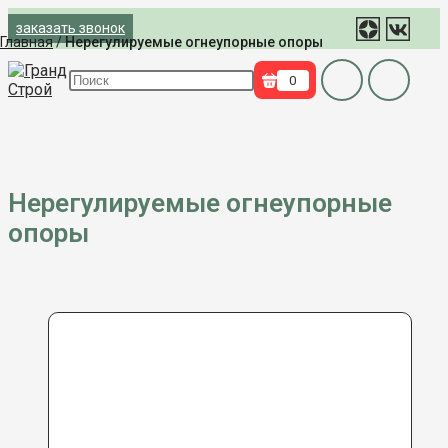
Перейти
заказать звонок
к
Главная
/
Нерегулируемые огнеупорные опоры
содержимому
Поиск
0
на
сайте
Нерегулируемые огнеупорные
опоры